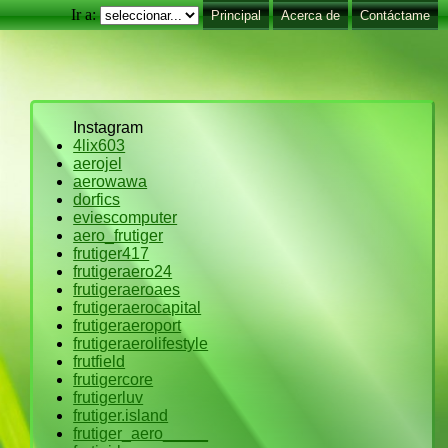
Ir a:
Principal
Acerca de
Contáctame
Instagram
4lix603
aerojel
aerowawa
dorfics
eviescomputer
aero_frutiger
frutiger417
frutigeraero24
frutigeraeroaes
frutigeraerocapital
frutigeraeroport
frutigeraerolifestyle
frutfield
frutigercore
frutigerluv
frutiger.island
frutiger_aero_____