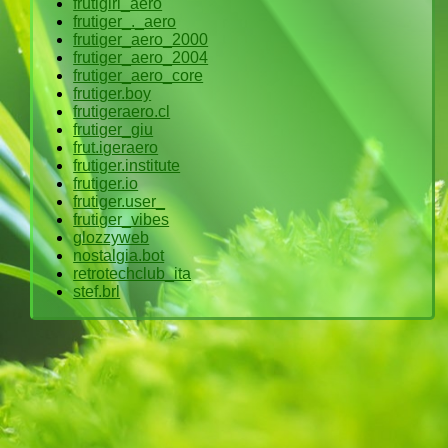
frutigirl_aero
frutiger_._aero
frutiger_aero_2000
frutiger_aero_2004
frutiger_aero_core
frutiger.boy
frutigeraero.cl
frutiger_giu
frut.igeraero
frutiger.institute
frutiger.io
frutiger.user_
frutiger_vibes
glozzyweb
nostalgia.bot
retrotechclub_ita
stef.brl